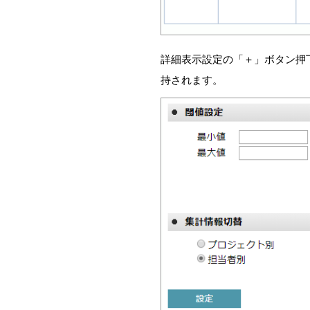
詳細表示設定の「＋」ボタン押
持されます。