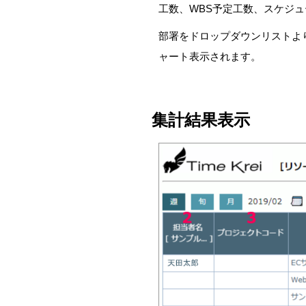
工数、WBS予定工数、スケジ
部署をドロップダウンリストよ
ャート表示されます。
集計結果表示