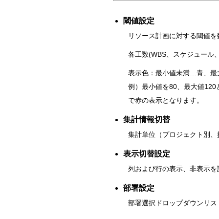
閾値設定
リソース計画に対する閾値を数
各工数(WBS、スケジュー
表示色：最小値未満…青、最
例）最小値を80、最大値120
で赤の表示となります。
集計情報切替
集計単位（プロジェクト別、
表示切替設定
列および行の表示、非表示を
部署設定
部署選択ドロップダウンリス