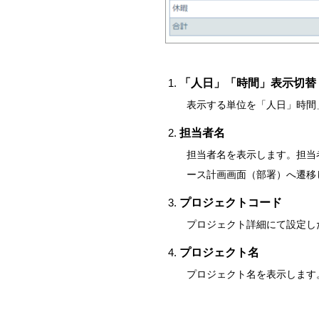
「人日」「時間」表示切替
表示する単位を「人日」時間
担当者名
担当者名を表示します。担当
ース計画画面（部署）へ遷移
プロジェクトコード
プロジェクト詳細にて設定し
プロジェクト名
プロジェクト名を表示します