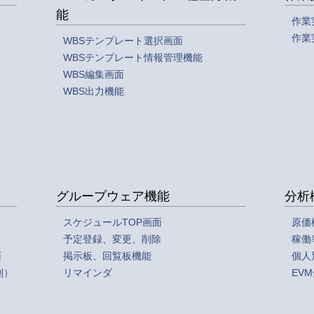
能
作業
作業
WBSテンプレート選択画面
WBSテンプレート情報管理機能
WBS編集画面
WBS出力機能
グループウェア機能
分析
スケジュールTOP画面
原価
予定登録、変更、削除
稼働
面
掲示板、回覧板機能
個人
別）
リマインダ
EV