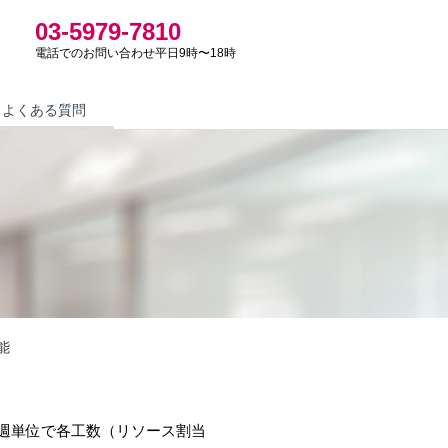
03-5979-7810
電話でのお問い合わせ
平日9時〜18時
よくある質問
能
週単位で各工数（リソース割当