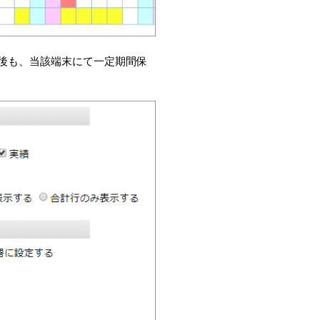
後も、当該端末にて一定期間保