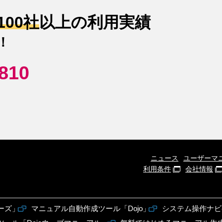
,100社
以上の利用実績
！
810
ニュース
ユーザーマ
利用条件
会社情報
ーズ」
マニュアル自動作成ツール「Dojo」
システム操作ナビ